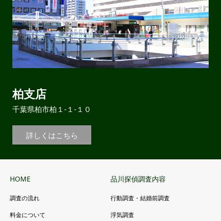
柏支店
千葉県柏市柏１-１-１０
詳しくはこちら
HOME
品川探偵調査内容
調査の流れ
行動調査・結婚前調査
料金について
浮気調査