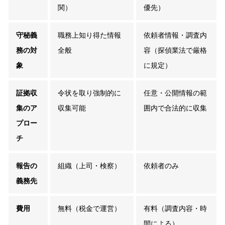
関）
優先）
守秘義
職務上知り得た情報
依頼者情報・調査内
務の対
全般
容（探偵業法で厳格
象
に規定）
証拠収
令状を取り強制的に
任意・公開情報の範
集のア
収集可能
囲内で合法的に収集
プロー
チ
報告の
組織（上司・検察）
依頼者のみ
義務先
費用
無料（税金で運営）
有料（調査内容・時
間による）