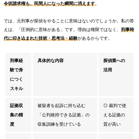
令状請求権も、民間人になった瞬間に消えます
。
では、元刑事が探偵をやることに意味はないのでしょうか。私の答
えは、「圧倒的に意味がある」です。理由は権限ではなく、
刑事時
代に叩き込まれた技術・思考法・経験
があるからです。
刑事経
具体的な内容
探偵業への
験で身
活用
につく
スキル
証拠収
被疑者を起訴に持ち込む
◎ 裁判で使
集の精
「公判維持できる証拠」の
える証拠の
度
収集訓練を受けている
質が高い