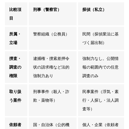
比較項
刑事（警察官）
探偵（私立）
目
所属・
警察組織（公務員）
民間（探偵業法に基
立場
づく届出制）
捜査・
逮捕権・捜索差押令
強制力なし。公開情
調査の
状の請求権など法的
報の範囲内での任意
権限
強制力あり
調査のみ
取り扱
刑事事件（殺人・詐
民事案件（浮気・素
う案件
欺・薬物等）
行・人探し・法人調
査等）
依頼者
国・自治体（公的機
個人・企業（依頼者