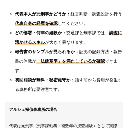
代表本人が元刑事かどうか：
経営判断・調査設計を行う
代表自身の経歴を確認
してください。
どの部署・何年の経験か：
交通課と刑事課では、
調査に
活かせるスキル
が大きく異なります。
報告書のサンプルが見られるか：
証拠の記録方法・報告
書の体裁が
「法廷基準」を満たしているか確認
できま
す。
初回相談が無料・秘密厳守か：
話す前から費用が発生す
る事務所は要注意です。
アルシュ探偵事務所の場合
代表は元刑事（刑事課勤務・複数年の捜査経験）として実際