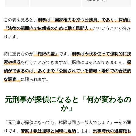
この表を見ると、
刑事は「国家権力を持つ公務員」であり、探偵は
「法律の範囲内で依頼者のために動く民間人」
だということが分か
ります。
特に重要なのが
「権限の差」
です。
刑事は令状を使って強制的に捜
索や押収
を行うことができますが、探偵にはそれができません。
探
偵ができるのは、あくまで「公開されている情報・場所での合法的
な調査」
に限られます。
元刑事が探偵になると「何が変わるの
か」
「元刑事が探偵になっても、権限は同じ一般人でしょ？」—その通
りです。
警察手帳は退職と同時に返納
します。
刑事時代の逮捕権も