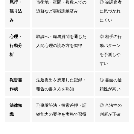
尾行・
市街地・夜間・複数人での
◎ 被調査者
張り込
追跡など実戦訓練済み
に気づかれ
み
にくい
心理・
取調べ・職務質問を通じた
◎ 相手の行
行動分
人間心理の読み方を習得
動パターン
析
を予測しや
すい
報告書
法廷提出を想定した記録・
◎ 書面の信
作成
報告の書き方を熟知
頼性が高い
法律知
刑事訴訟法・捜索差押・証
◎ 合法性の
識
拠能力の要件を実務で習得
判断が正確