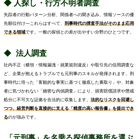
◆ 人探し・行方不明者調査
失踪者の行動パターン分析、関係者への聞き込み、情報ソースの優
先順位付け—これらはすべて、
刑事時代の捜査手法がそのまま応用
できる領域
です。一般の探偵との差が出やすい分野のひとつです。
◆
法人調査
社内不正（横領・情報漏洩・就業規則違反）や取引先の信用調査な
ど、企業が抱えるトラブルでも元刑事のスキルが発揮されます。刑
事時代に培った「客観的な事実に基づく徹底した裏取り」や、対象
者に気づかれない「緻密な内偵調査」により、損害賠償請求や懲戒
処分に不可欠な証拠を合法的に収集します。
法的なリスクを回避し
つつ、経営判断を直接的に支える「精度の高い報告書」を提出でき
る
のが強みです。
「元刑事」を名乗る探偵事務所を選ぶ