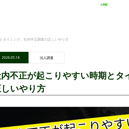
LINEで相談
24時間受付
とタイミング。社内不正調査の正しいやり方
2026.05.14
法人調査
社内不正が起こりやすい時期とタ
正しいやり方