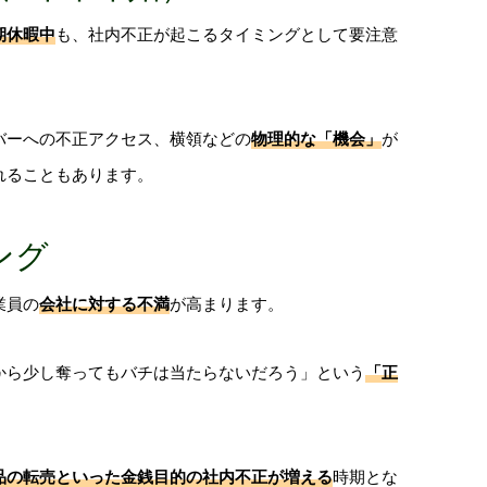
期休暇中
も、社内不正が起こるタイミングとして要注意
バーへの不正アクセス、横領などの
物理的な「機会」
が
れることもあります。
ング
業員の
会社に対する不満
が高まります。
から少し奪ってもバチは当たらないだろう」という
「正
品の転売といった金銭目的の社内不正が増える
時期とな