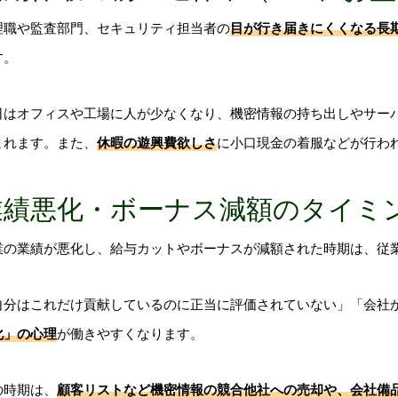
理職や監査部門、セキュリティ担当者の
目が行き届きにくくなる長
す。
日はオフィスや工場に人が少なくなり、機密情報の持ち出しやサー
まれます。また、
休暇の遊興費欲しさ
に小口現金の着服などが行わ
業績悪化・ボーナス減額のタイミ
業の業績が悪化し、給与カットやボーナスが減額された時期は、従
自分はこれだけ貢献しているのに正当に評価されていない」「会社
化」の心理
が働きやすくなります。
の時期は、
顧客リストなど機密情報の競合他社への売却や、会社備