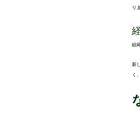
り
組
新
く