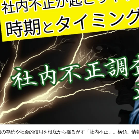
業の存続や社会的信用を根底から揺るがす「社内不正」。横領、情