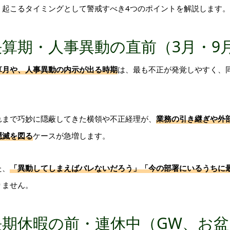
・起こるタイミングとして警戒すべき4つのポイントを解説します。
決算期・人事異動の直前（3月・9
算月や、人事異動の内示が出る時期
は、最も不正が発覚しやすく、
。
れまで巧妙に隠蔽してきた横領や不正経理が、
業務の引き継ぎや外
隠滅を図る
ケースが急増します。
た、
「異動してしまえばバレないだろう」「今の部署にいるうちに
りません。
長期休暇の前・連休中（GW、お