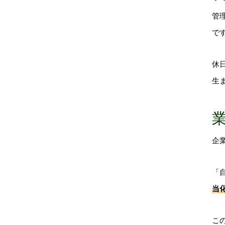
管
で
休
生
企
「
当
こ