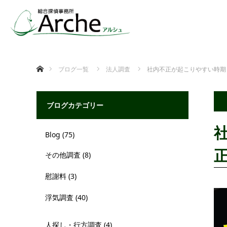
ホーム
ブログ一覧
法人調査
社内不正が起こりやすい時期
ブログカテゴリー
Blog
(75)
その他調査
(8)
慰謝料
(3)
浮気調査
(40)
人探し・行方調査
(4)