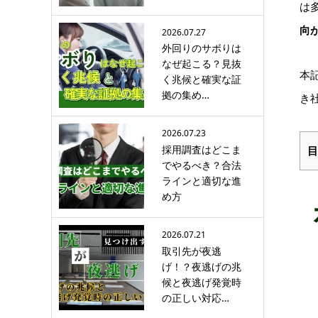
は
向
2026.07.27
外回りのサボりは
なぜ起こる？見抜
本
く兆候と確実な証
拠の集め…
き
2026.07.23
採用調査はどこま
目
でやるべき？合法
ラインと適切な進
め方
2026.07.21
取引先が夜逃
げ！？夜逃げの兆
候と夜逃げ発覚時
の正しい対応…