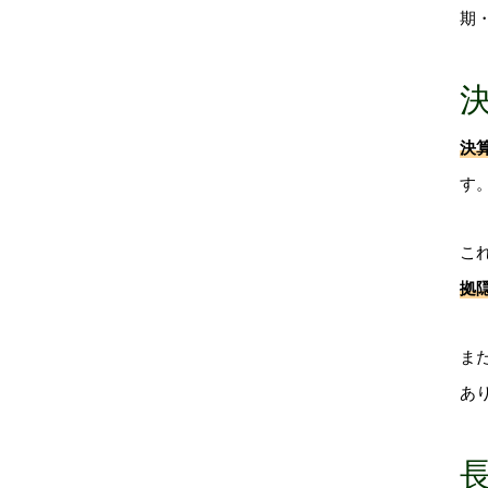
期
決
す
こ
拠
ま
あ