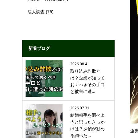
法人調査
(76)
新着ブログ
2026.08.4
取り込み詐欺と
は？企業が知って
おくべきその手口
と被害に遭…
2026.07.31
結婚相手を調べよ
うと思ったきっか
けは？探偵が勧め
企
る調べた…