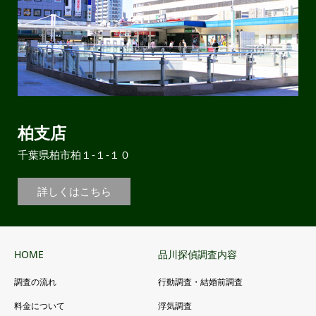
柏支店
千葉県柏市柏１-１-１０
詳しくはこちら
HOME
品川探偵調査内容
調査の流れ
行動調査・結婚前調査
料金について
浮気調査