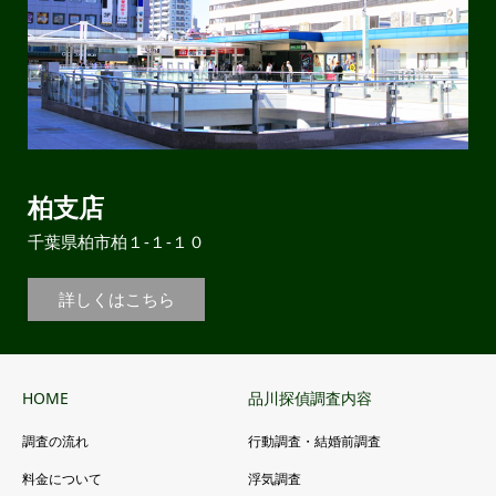
柏支店
千葉県柏市柏１-１-１０
詳しくはこちら
HOME
品川探偵調査内容
調査の流れ
行動調査・結婚前調査
料金について
浮気調査