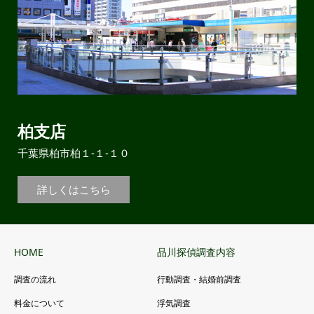
柏支店
千葉県柏市柏１-１-１０
詳しくはこちら
HOME
品川探偵調査内容
調査の流れ
行動調査・結婚前調査
料金について
浮気調査