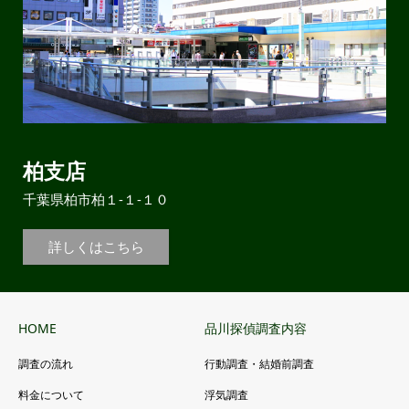
柏支店
千葉県柏市柏１-１-１０
詳しくはこちら
HOME
品川探偵調査内容
調査の流れ
行動調査・結婚前調査
料金について
浮気調査