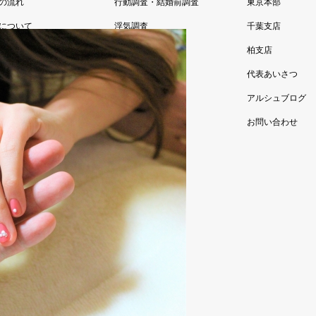
の流れ
行動調査・結婚前調査
東京本部
について
浮気調査
千葉支店
あるご質問
その他調査
柏支店
様の声
お任せ浮気調査
代表あいさつ
お試し調査プラン
アルシュブログ
法人向け調査
お問い合わせ