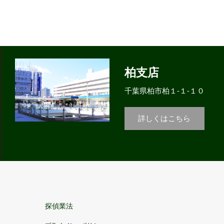
柏支店
千葉県柏市柏１-１-１０
詳しくはこちら
探偵業法