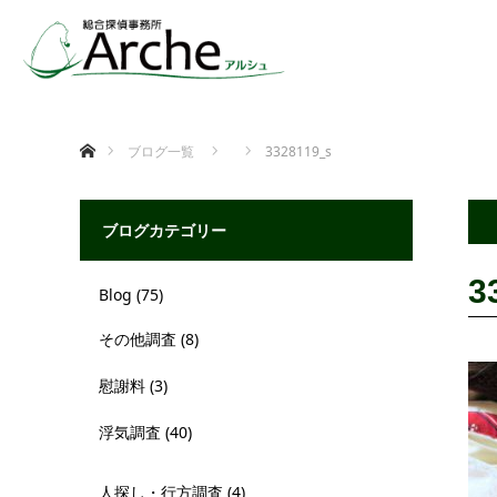
ホーム
ブログ一覧
3328119_s
ブログカテゴリー
3
Blog
(75)
その他調査
(8)
慰謝料
(3)
浮気調査
(40)
人探し・行方調査
(4)