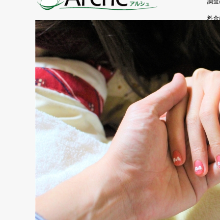
調査
料金
よく
お客