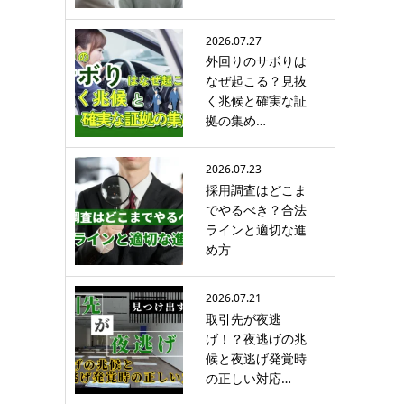
2026.07.27
外回りのサボりは
なぜ起こる？見抜
く兆候と確実な証
拠の集め…
2026.07.23
採用調査はどこま
でやるべき？合法
ラインと適切な進
め方
2026.07.21
取引先が夜逃
げ！？夜逃げの兆
候と夜逃げ発覚時
の正しい対応…