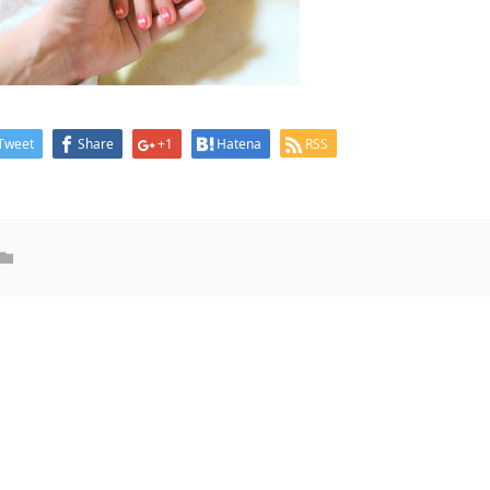
Tweet
Share
+1
Hatena
RSS