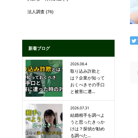
法人調査
(76)
新着ブログ
2026.08.4
取り込み詐欺と
は？企業が知って
おくべきその手口
と被害に遭…
2026.07.31
結婚相手を調べよ
うと思ったきっか
けは？探偵が勧め
る調べた…