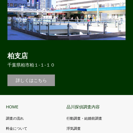
柏支店
千葉県柏市柏１-１-１０
詳しくはこちら
HOME
品川探偵調査内容
調査の流れ
行動調査・結婚前調査
料金について
浮気調査