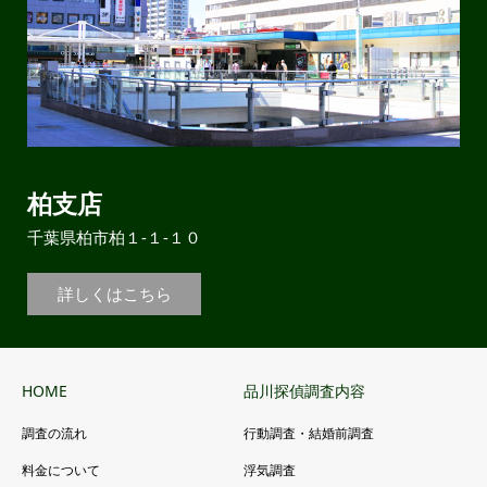
柏支店
千葉県柏市柏１-１-１０
詳しくはこちら
HOME
品川探偵調査内容
調査の流れ
行動調査・結婚前調査
料金について
浮気調査