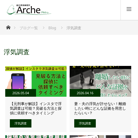
ホーム
ブログ一覧
Blog
浮気調査
浮気調査
2026.05.04
2026.04.16
【元刑事が解説】インスタで浮
妻・夫の浮気が許せない！離婚
気調査は可能？見破る方法と探
したい時にどんな証拠を用意し
偵に依頼すべきタイミング
たらいい？
浮気調査
浮気調査