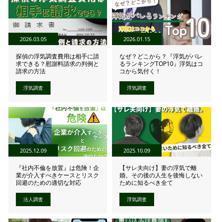
2026.03.05
2026.01.15
探偵の浮気調査費用は相手に請
なぜ？どこから？『浮気がバレ
求できる？慰謝料請求の判例と
るランキングTOP10』浮気はコ
請求の方法
コから気付く！
浮気調査
浮気調査
2025.12.09
2025.10.09
『社内不倫を放置』は危険！企
【サレ夫向け】妻の浮気で離
業が介入すべきケースとリスク
婚。その後の人生を後悔しない
回避のための適切な対応
ために知るべき全て
法人調査
浮気調査