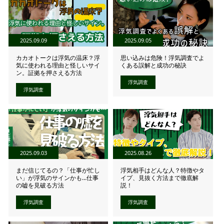
2025.09.09
2025.09.05
カカオトークは浮気の温床？浮
思い込みは危険！浮気調査でよ
気に使われる理由と怪しいサイ
くある誤解と成功の秘訣
ン。証拠を押さえる方法
浮気調査
浮気調査
2025.09.03
2025.08.26
まだ信じてるの？「仕事が忙し
浮気相手はどんな人？特徴やタ
い」が浮気のサインかも…仕事
イプ、見抜く方法まで徹底解
の嘘を見破る方法
説！
浮気調査
浮気調査