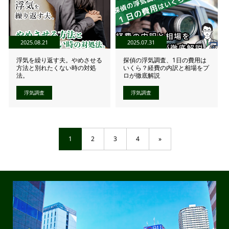
2025.08.21
2025.07.31
浮気を繰り返す夫。やめさせる
探偵の浮気調査、1日の費用は
方法と別れたくない時の対処
いくら？経費の内訳と相場をプ
法。
ロが徹底解説
浮気調査
浮気調査
1
2
3
4
»