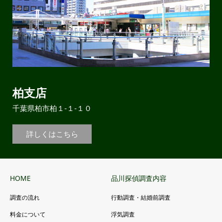
柏支店
千葉県柏市柏１-１-１０
詳しくはこちら
HOME
品川探偵調査内容
調査の流れ
行動調査・結婚前調査
料金について
浮気調査