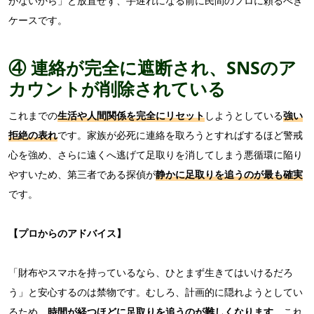
がないから」と放置せず、手遅れになる前に民間のプロに頼るべき
ケースです。
④ 連絡が完全に遮断され、SNSのア
カウントが削除されている
これまでの
生活や人間関係を完全にリセット
しようとしている
強い
拒絶の表れ
です。家族が必死に連絡を取ろうとすればするほど警戒
心を強め、さらに遠くへ逃げて足取りを消してしまう悪循環に陥り
やすいため、第三者である探偵が
静かに足取りを追うのが最も確実
です。
【プロからのアドバイス】
「財布やスマホを持っているなら、ひとまず生きてはいけるだろ
う」と安心するのは禁物です。むしろ、計画的に隠れようとしてい
るため、
時間が経つほどに足取りを追うのが難しくなります
。これ