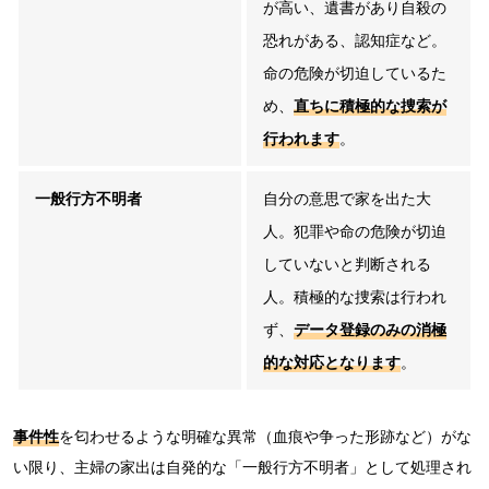
が高い、遺書があり自殺の
恐れがある、認知症など。
命の危険が切迫しているた
め、
直ちに積極的な捜索
が
行われます
。
一般行方不明者
自分の意思で家を出た大
人。犯罪や命の危険が切迫
していないと判断される
人。積極的な捜索は行われ
ず、
データ登録のみの消極
的な対応
となります
。
事件性
を匂わせるような明確な異常（血痕や争った形跡など）がな
い限り、主婦の家出は自発的な「一般行方不明者」として処理され