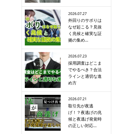
2026.07.27
外回りのサボりは
なぜ起こる？見抜
く兆候と確実な証
拠の集め…
2026.07.23
採用調査はどこま
でやるべき？合法
ラインと適切な進
め方
2026.07.21
取引先が夜逃
げ！？夜逃げの兆
候と夜逃げ発覚時
の正しい対応…