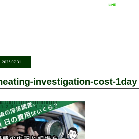
LINEで相談
24時間受付
2025.07.31
heating-investigation-cost-1day