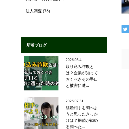
法人調査
(76)
新着ブログ
2026.08.4
取り込み詐欺と
は？企業が知って
おくべきその手口
と被害に遭…
2026.07.31
結婚相手を調べよ
うと思ったきっか
けは？探偵が勧め
る調べた…