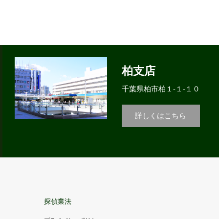
柏支店
千葉県柏市柏１-１-１０
詳しくはこちら
探偵業法