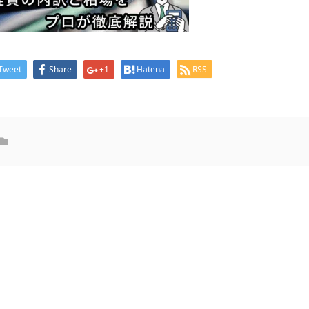
Tweet
Share
+1
Hatena
RSS