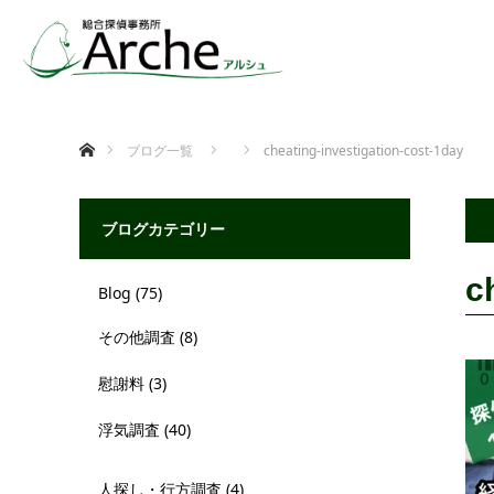
ホーム
ブログ一覧
cheating-investigation-cost-1day
ブログカテゴリー
c
Blog
(75)
その他調査
(8)
慰謝料
(3)
浮気調査
(40)
人探し・行方調査
(4)