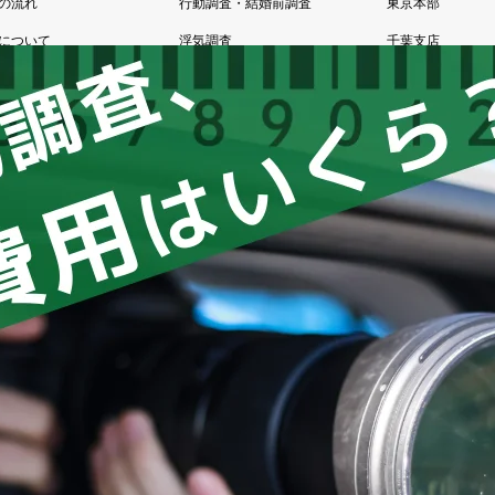
の流れ
行動調査・結婚前調査
東京本部
について
浮気調査
千葉支店
あるご質問
その他調査
柏支店
様の声
お任せ浮気調査
代表あいさつ
お試し調査プラン
アルシュブログ
法人向け調査
お問い合わせ