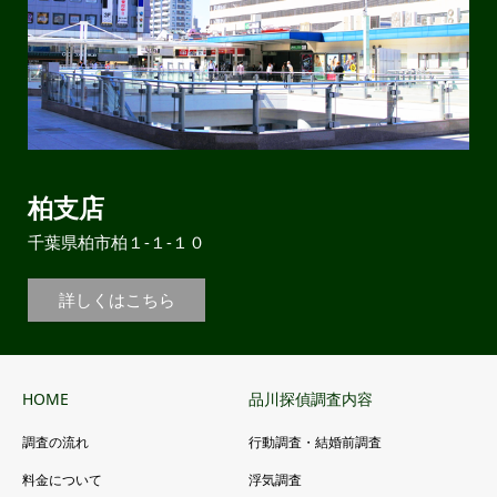
柏支店
千葉県柏市柏１-１-１０
詳しくはこちら
HOME
品川探偵調査内容
調査の流れ
行動調査・結婚前調査
料金について
浮気調査