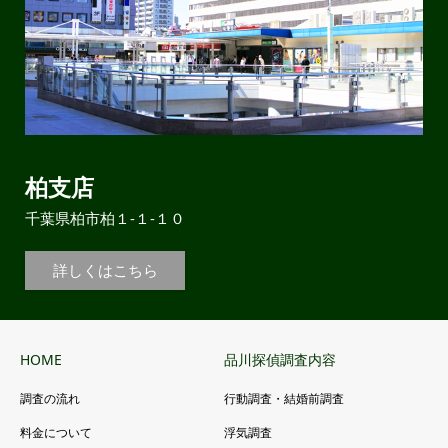
柏支店
千葉県柏市柏１-１-１０
詳しくはこちら
HOME
品川探偵調査内容
調査の流れ
行動調査・結婚前調査
料金について
浮気調査