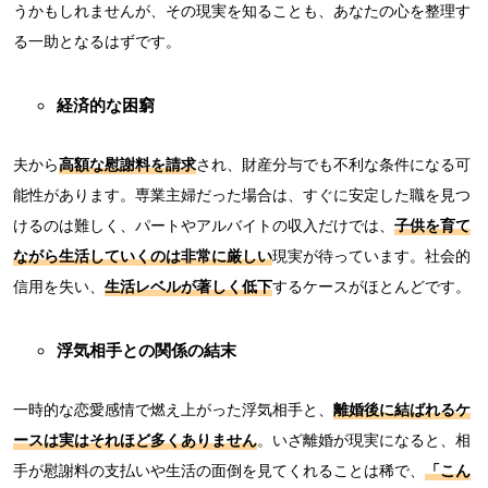
うかもしれませんが、その現実を知ることも、あなたの心を整理す
る一助となるはずです。
経済的な困窮
夫から
高額な慰謝料を請求
され、財産分与でも不利な条件になる可
能性があります。専業主婦だった場合は、すぐに安定した職を見つ
けるのは難しく、パートやアルバイトの収入だけでは、
子供を育て
ながら生活していくのは非常に厳しい
現実が待っています。社会的
信用を失い、
生活レベルが著しく低下
するケースがほとんどです。
浮気相手との関係の結末
一時的な恋愛感情で燃え上がった浮気相手と、
離婚後に結ばれるケ
ースは実はそれほど多くありません
。いざ離婚が現実になると、相
手が慰謝料の支払いや生活の面倒を見てくれることは稀で、
「こん