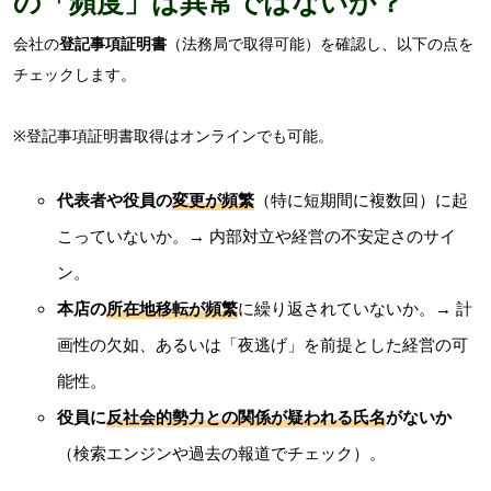
の「頻度」は異常ではないか？
会社の
登記事項証明書
（法務局で取得可能）を確認し、以下の点を
チェックします。
※登記事項証明書取得はオンラインでも可能。
代表者や役員の
変更が頻繁
（特に短期間に複数回）に起
こっていないか。→ 内部対立や経営の不安定さのサイ
ン。
本店の
所在地移転が頻繁
に繰り返されていないか。→ 計
画性の欠如、あるいは「夜逃げ」を前提とした経営の可
能性。
役員に
反社会的勢力との関係が疑われる氏名
がないか
（検索エンジンや過去の報道でチェック）。