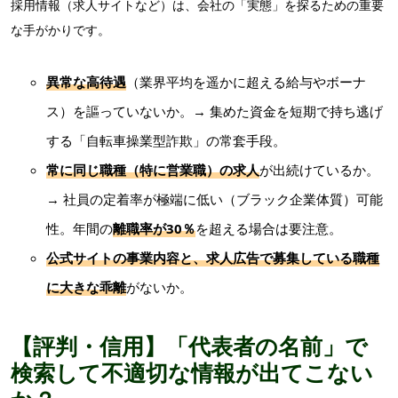
採用情報（求人サイトなど）は、会社の「実態」を探るための重要
な手がかりです。
異常な高待遇
（業界平均を遥かに超える給与やボーナ
ス）を謳っていないか。→ 集めた資金を短期で持ち逃げ
する「自転車操業型詐欺」の常套手段。
常に同じ職種
（特に営業職）の求人
が出続けているか。
→ 社員の定着率が極端に低い（ブラック企業体質）可能
性。年間の
離職率が30％
を超える場合は要注意。
公式サイトの事業内容と、求人広告で募集している職種
に大きな乖離
がないか。
【評判・信用】「代表者の名前」で
検索して不適切な情報が出てこない