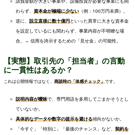
請負金額が大きい事業や、設備投資が必要な事業にも関
わらず、
資本金が極端に少ない
（例：100万円未満）。
逆に、
設立直後に数十億円
といった異常に大きな資本金
を設定しているにも関わらず、事業内容が不明瞭な場
合。→ 信用を誇示するための「見せ金」の可能性。
【実態】取引先の「担当者」の言動
に一貫性はあるか？
これは公開情報ではなく、
商談時の「体感チェック」
です。
説明内容が曖昧
で、専門用語を多用してごまかそうとし
ていないか。
具体的なデータや数字の提示
を避ける
傾向がないか。
「今すぐ」「特別に」「最後のチャンス」など、
契約を