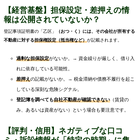
【経営基盤】担保設定・差押えの情
報は公開されていないか？
登記事項証明書の「乙区」
（おつ・く）には、その会社が所有する
不動産に対する
担保権設定（抵当権など）
が記載されます。
過剰な担保設定
がないか。→ 資金繰りが厳しく、借り入
れに依存している可能性。
差押え
の記載がないか。→ 税金滞納や債務不履行を起こ
している深刻な危険シグナル。
登記簿を調べても
自社不動産が確認できない
（賃貸の
み、あるいは資産がない）という場合も要注意です。
【評判・信用】ネガティブな口コ
ミ・訴訟情報が「特定の時期」に集