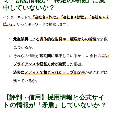
中していないか？
インターネットで
「
会社名＋詐欺」「会社名＋訴訟」「会社名＋未
払い
」
といったキーワードで検索します。
元従業員による
具体的な告発や、顧客からの苦情
が多数
見つかるか。
それらの情報が
短期間に集中
しているか。→ 会社の
コン
プライアンスや経営方針が急変
した証拠。
過去に
メディアで報じられたトラブル記事
が消されずに
残っているか。
【評判・信用】採用情報と公式サイ
トの情報が「矛盾」していないか？