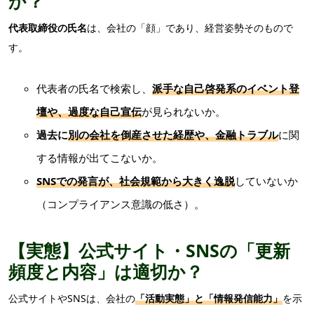
か？
代表取締役の氏名
は、会社の「顔」であり、経営姿勢そのもので
す。
代表者の氏名で検索し、
派手な自己啓発系のイベント登
壇や、過度な自己宣伝
が見られないか。
過去に
別の会社を倒産させた経歴や、金融トラブル
に関
する情報が出てこないか。
SNSでの発言
が、社会規範から大きく逸脱
していないか
（コンプライアンス意識の低さ）。
【実態】公式サイト・SNSの「更新
頻度と内容」は適切か？
公式サイトやSNSは、会社の
「活動実態」
と
「情報発信能力」
を示