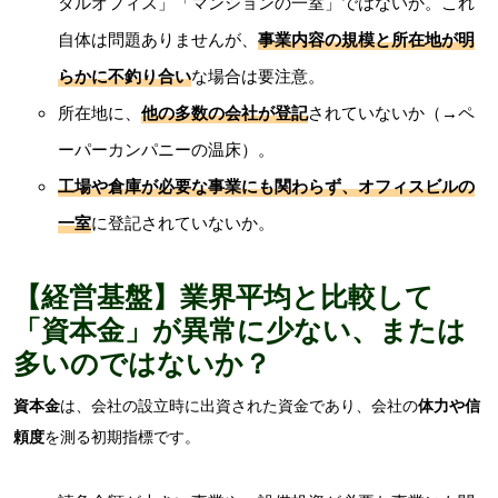
タルオフィス」「マンションの一室」ではないか。これ
自体は問題ありませんが、
事業内容の規模
と所在地が明
らかに不釣り合い
な場合は要注意。
所在地に、
他の多数の会社が登記
されていないか（→ペ
ーパーカンパニーの温床）。
工場や倉庫が必要な事業
にも関わらず、オフィスビルの
一室
に登記されていないか。
【経営基盤】業界平均と比較して
「資本金」が異常に少ない、または
多いのではないか？
資本金
は、会社の設立時に出資された資金であり、会社の
体力や信
頼度
を測る初期指標です。