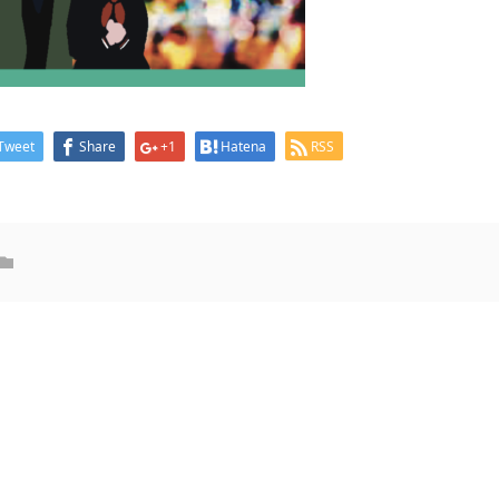
Tweet
Share
+1
Hatena
RSS