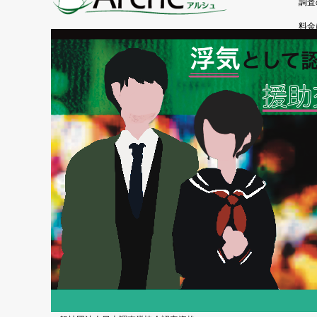
調査
料金
よく
お客