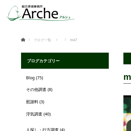
ホーム
ブログ一覧
m47
ブログカテゴリー
m
Blog
(75)
その他調査
(8)
慰謝料
(3)
浮気調査
(40)
人探し・行方調査
(4)