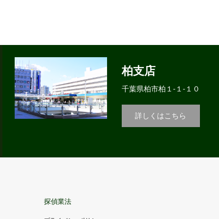
柏支店
千葉県柏市柏１-１-１０
詳しくはこちら
探偵業法