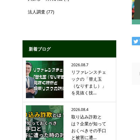
法人調査
(77)
新着ブログ
2026.08.7
リファレンスチェ
ックの「替え玉
（なりすまし）」
を見抜く技…
2026.08.4
取り込み詐欺と
は？企業が知って
おくべきその手口
と被害に遭…