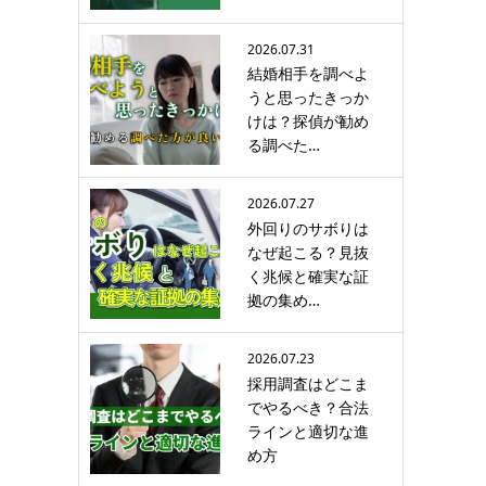
2026.07.31
結婚相手を調べよ
うと思ったきっか
けは？探偵が勧め
る調べた…
2026.07.27
外回りのサボりは
なぜ起こる？見抜
く兆候と確実な証
拠の集め…
2026.07.23
採用調査はどこま
でやるべき？合法
ラインと適切な進
め方