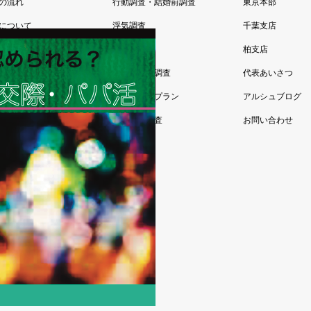
の流れ
行動調査・結婚前調査
東京本部
について
浮気調査
千葉支店
あるご質問
その他調査
柏支店
様の声
お任せ浮気調査
代表あいさつ
お試し調査プラン
アルシュブログ
法人向け調査
お問い合わせ