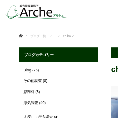
ホーム
ブログ一覧
chiba-2
ブログカテゴリー
c
Blog
(75)
その他調査
(8)
慰謝料
(3)
浮気調査
(40)
人探し・行方調査
(4)