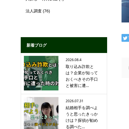
法人調査
(76)
新着ブログ
2026.08.4
取り込み詐欺と
は？企業が知って
おくべきその手口
と被害に遭…
2026.07.31
結婚相手を調べよ
うと思ったきっか
けは？探偵が勧め
る調べた…