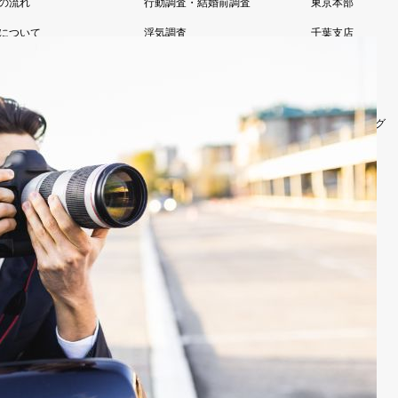
の流れ
行動調査・結婚前調査
東京本部
について
浮気調査
千葉支店
あるご質問
その他調査
柏支店
様の声
お任せ浮気調査
代表あいさつ
お試し調査プラン
アルシュブログ
法人向け調査
お問い合わせ