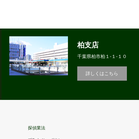
柏支店
千葉県柏市柏１-１-１０
詳しくはこちら
探偵業法