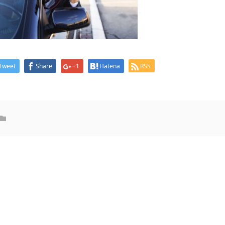
Tweet
Share
+1
Hatena
RSS