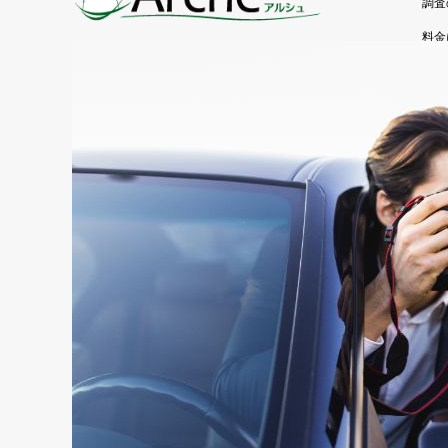
調査
料金
よく
お客