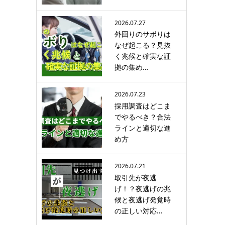
2026.07.27
外回りのサボりは
なぜ起こる？見抜
く兆候と確実な証
拠の集め…
2026.07.23
採用調査はどこま
でやるべき？合法
ラインと適切な進
め方
2026.07.21
取引先が夜逃
げ！？夜逃げの兆
候と夜逃げ発覚時
の正しい対応…