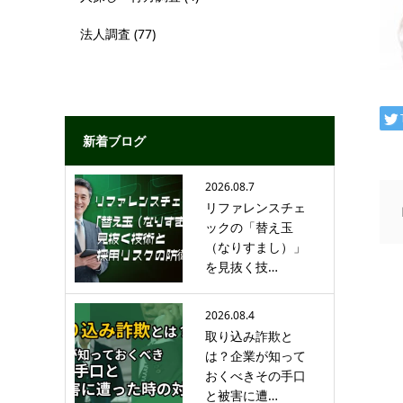
法人調査
(77)
新着ブログ
2026.08.7
リファレンスチェ
ックの「替え玉
（なりすまし）」
を見抜く技…
2026.08.4
取り込み詐欺と
は？企業が知って
おくべきその手口
と被害に遭…