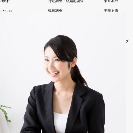
の流れ
行動調査・結婚前調査
東京本部
について
浮気調査
千葉支店
あるご質問
その他調査
柏支店
様の声
お任せ浮気調査
代表あいさつ
お試し調査プラン
アルシュブログ
法人向け調査
お問い合わせ