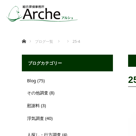
ホーム
ブログ一覧
25-4
ブログカテゴリー
2
Blog
(75)
その他調査
(8)
慰謝料
(3)
浮気調査
(40)
人探し・行方調査
(4)