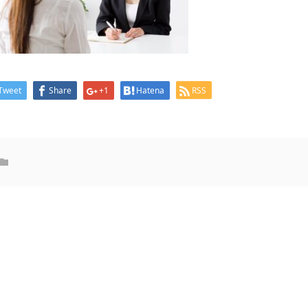
Tweet
Share
+1
Hatena
RSS