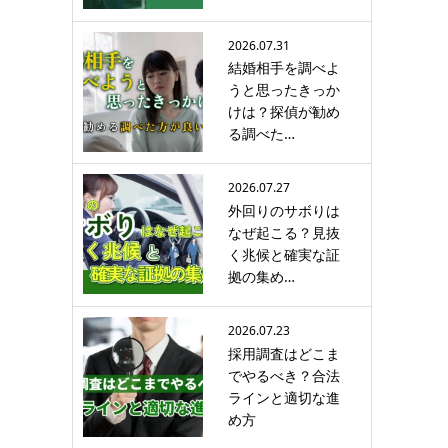
2026.07.31
結婚相手を調べよ
うと思ったきっか
けは？探偵が勧め
る調べた…
2026.07.27
外回りのサボりは
なぜ起こる？見抜
く兆候と確実な証
拠の集め…
2026.07.23
採用調査はどこま
でやるべき？合法
ラインと適切な進
め方