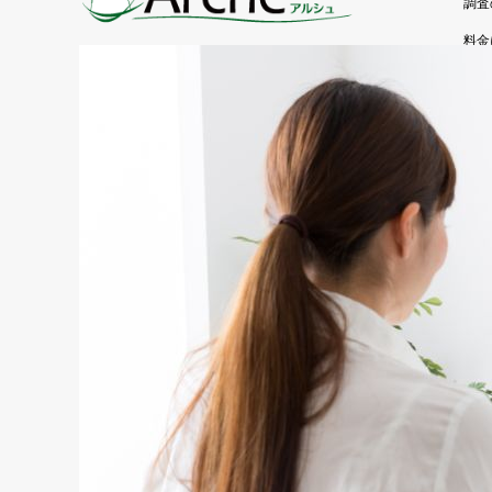
調査
料金
よく
お客