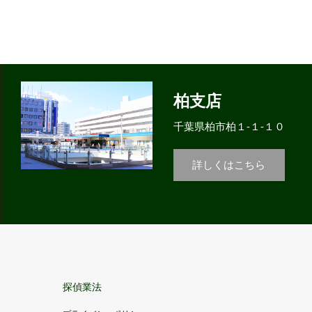
柏支店
千葉県柏市柏１-１-１０
詳しくはこちら
探偵業法