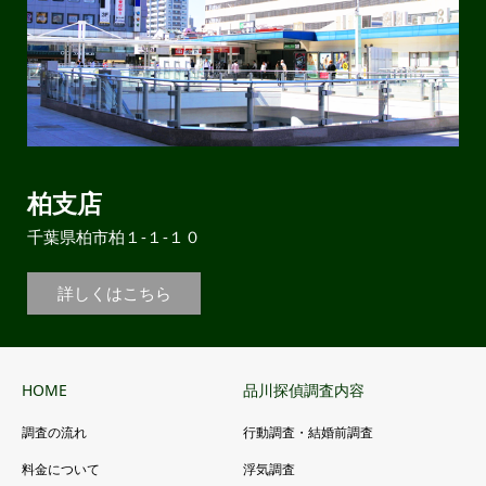
柏支店
千葉県柏市柏１-１-１０
詳しくはこちら
HOME
品川探偵調査内容
調査の流れ
行動調査・結婚前調査
料金について
浮気調査