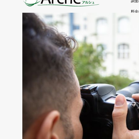
調査
料金
よく
お客