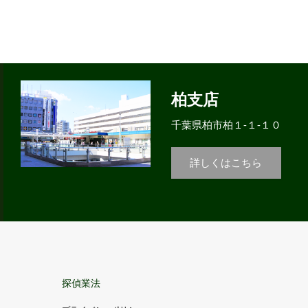
柏支店
千葉県柏市柏１-１-１０
詳しくはこちら
探偵業法