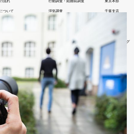
の流れ
行動調査・結婚前調査
東京本部
について
浮気調査
千葉支店
あるご質問
その他調査
柏支店
様の声
お任せ浮気調査
代表あいさつ
お試し調査プラン
アルシュブログ
法人向け調査
お問い合わせ