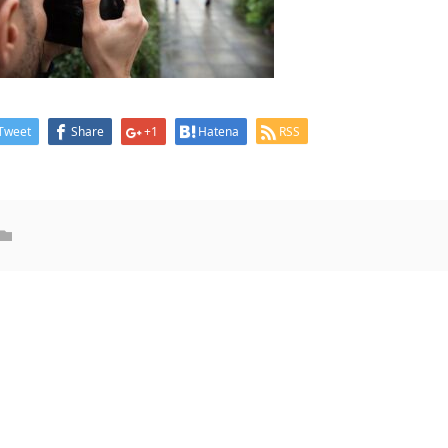
Tweet
Share
+1
Hatena
RSS