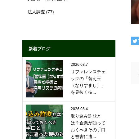
法人調査
(77)
新着ブログ
2026.08.7
リファレンスチェ
ックの「替え玉
（なりすまし）」
を見抜く技…
2026.08.4
取り込み詐欺と
は？企業が知って
おくべきその手口
と被害に遭…