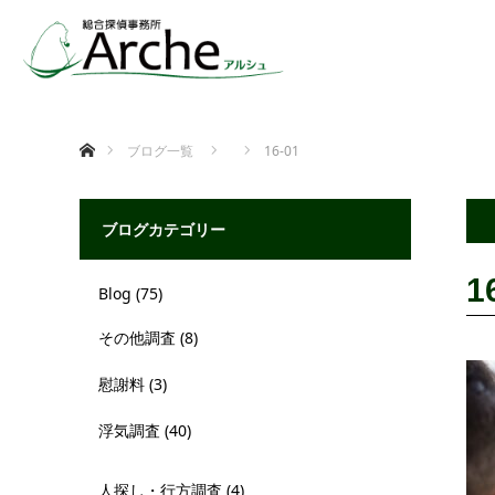
ホーム
ブログ一覧
16-01
ブログカテゴリー
1
Blog
(75)
その他調査
(8)
慰謝料
(3)
浮気調査
(40)
人探し・行方調査
(4)