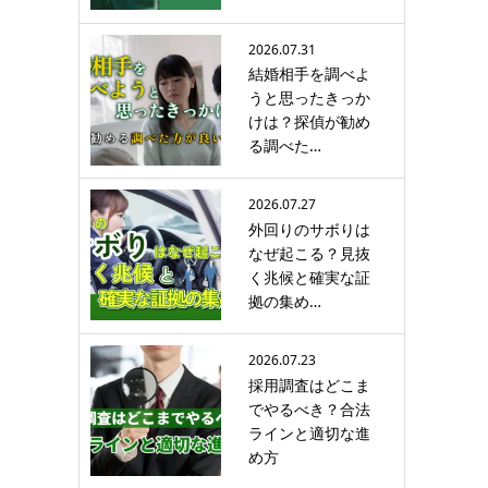
2026.07.31
結婚相手を調べよ
うと思ったきっか
けは？探偵が勧め
る調べた…
2026.07.27
外回りのサボりは
なぜ起こる？見抜
く兆候と確実な証
拠の集め…
2026.07.23
採用調査はどこま
でやるべき？合法
ラインと適切な進
め方