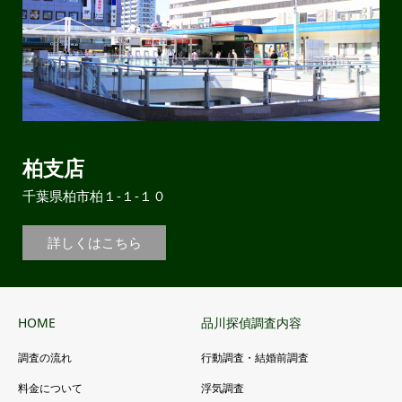
柏支店
千葉県柏市柏１-１-１０
詳しくはこちら
HOME
品川探偵調査内容
調査の流れ
行動調査・結婚前調査
料金について
浮気調査