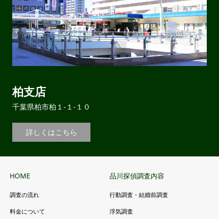
柏支店
千葉県柏市柏１-１-１０
詳しくはこちら
HOME
品川探偵調査内容
調査の流れ
行動調査・結婚前調査
料金について
浮気調査