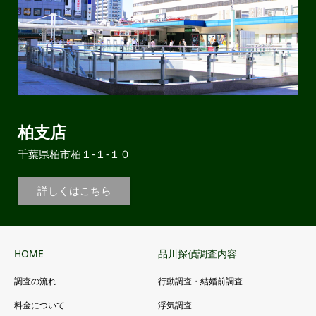
柏支店
千葉県柏市柏１-１-１０
詳しくはこちら
HOME
品川探偵調査内容
調査の流れ
行動調査・結婚前調査
料金について
浮気調査