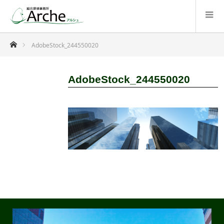
ホーム
AdobeStock_244550020
AdobeStock_244550020