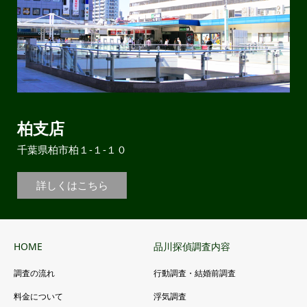
柏支店
千葉県柏市柏１-１-１０
詳しくはこちら
HOME
品川探偵調査内容
調査の流れ
行動調査・結婚前調査
料金について
浮気調査